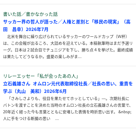
書いた話／書かなかった話
サッカー界の哲人が語った／人権と差別と「移民の現実」（高
田 昌幸）2026年7月
北米を舞台に繰り広げられているサッカーのワールドカップ（Ｗ杯）
は、この会報が出るころ、大詰めを迎えている。本稿執筆時はまだ予選リ
ーグ。日本は２試合目でチュニジアを下し、勝ち点４を挙げた。最終成績
は果たしてどうなるか。盛夏の楽しみがま...
リレーエッセー「私が会ったあの人」
立石義雄さん オムロン元代表取締役社長／社長の思い、重責を
学ぶ（丸山 美和）2026年6月
「さみしさよりも、役目を果たせてホッとしている」―。次期社長に
バトンを渡すことを決めた当時のオムロン社長の立石義雄さんの言葉で、
20年近く経った今も言葉とともに安堵した表情を時折思い出す。 &nbsp;
人に手をつける断腸の思い ...