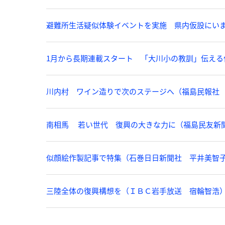
避難所生活疑似体験イベントを実施 県内仮設にいまだ
1月から長期連載スタート 「大川小の教訓」伝える使
川内村 ワイン造りで次のステージへ（福島民報社 須
南相馬 若い世代 復興の大きな力に（福島民友新聞社
似顔絵作製記事で特集（石巻日日新聞社 平井美智子）
三陸全体の復興構想を（ＩＢＣ岩手放送 宿輪智浩）2