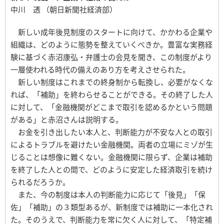
中川 透 （朝日新聞社経済部）
新しい成年後見制度のスタートに向けて、かかわる企業や
組織は、どのように態勢を整えていくべきか。豊富な実務経
験に基づく赤沼康弘・弁護士の会見を聞き、この制度がより
一層使われる時代の備えのあり方を考えさせられた。
新しい制度はこれまでの終身制から転換し、必要がなくな
れば、「補助」を終わらせることができる。その終了した人
に対して、「金融機関がどこまで取引を認めるかという問題
がある」と赤沼さんは説明する。
お金を引き出したい本人と、判断能力が不安な人との取引
によるトラブルを避けたい金融機関。両者の立場にミゾが生
じることは想像に難くない。金融機関に限らず、企業は補助
を終了した人との間で、どのように安定した経済取引を続け
られるだろうか。
また、今の制度は本人の判断能力に応じて「後見」「保
佐」「補助」の３類型あるが、新制度では補助に一本化され
た。そのうえで、判断能力を常に欠く人に対して、「特定補