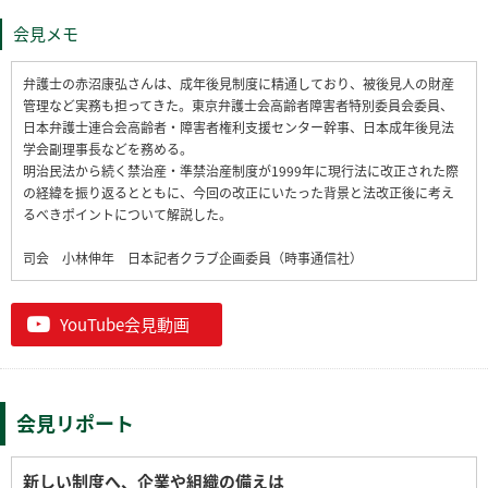
会見メモ
弁護士の赤沼康弘さんは、成年後見制度に精通しており、被後見人の財産
管理など実務も担ってきた。東京弁護士会高齢者障害者特別委員会委員、
日本弁護士連合会高齢者・障害者権利支援センター幹事、日本成年後見法
学会副理事長などを務める。
明治民法から続く禁治産・準禁治産制度が1999年に現行法に改正された際
の経緯を振り返るとともに、今回の改正にいたった背景と法改正後に考え
るべきポイントについて解説した。
司会 小林伸年 日本記者クラブ企画委員（時事通信社）
YouTube会見動画
会見リポート
新しい制度へ、企業や組織の備えは