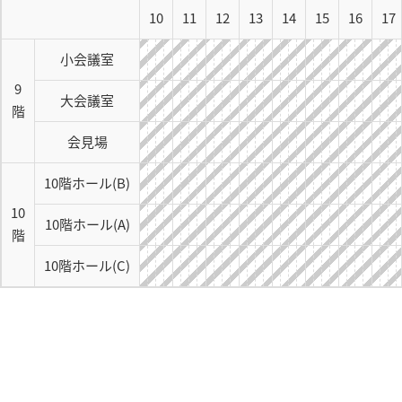
10
11
12
13
14
15
16
17
小会議室
9
大会議室
階
会見場
10階ホール(B)
10
10階ホール(A)
階
10階ホール(C)