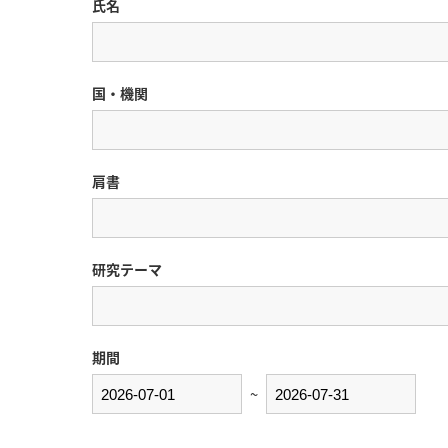
氏名
国・機関
肩書
研究テーマ
期間
~