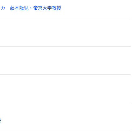
メリカ 藤本龍児・帝京大学教授
授