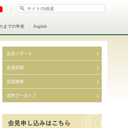
れまでの年史
English
会見リポート
会見詳録
会見検索
音声アーカイブ