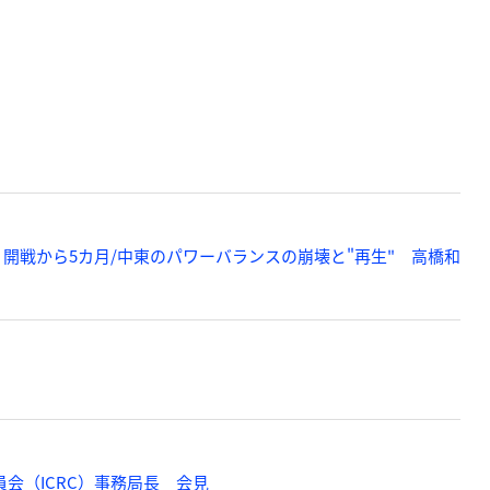
 開戦から5カ月/中東のパワーバランスの崩壊と"再生" 高橋和
会（ICRC）事務局長 会見