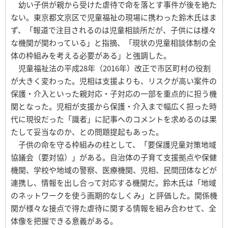
幼い子供が親から受けた虐待で命を落とす事件が後を絶た
ない。東京都文京区で児童福祉の現場に携わった鈴木氏はま
ず、「報道で注目されるのは児童相談所だが、子供には様々
な機関が関わっている」と指摘、「現状の児童相談体制の全
体の枠組みを考える必要がある」と強調した。
児童福祉法の平成28年（2016年）改正で市区町村の役割
が大きく変わった。児相は支援よりも、リスクが高い案件の
保護・介入といった親対応・子対応の一部を重点的に担う機
関となった。児相が支援から保護・介入まで幅広く担った時
代に現役だった「識者」に記事へのコメントを求めるのは果
たして妥当なのか、との問題提起もあった。
子供の命を守る枠組みの柱として、「要保護児童対策地域
協議会（要対協）」がある。自治体の子育て支援拠点や保健
機関、学校や地域の警察、医療機関、児相、民間団体などが
連携し、情報を出し合って対応する機関だ。鈴木氏は「地域
のネットワークを使う画期的なしくみ」と評価した。関係機
関が様々な接点で得た虐待に関する情報を組み合わせて、全
体像を把握できる意義がある。