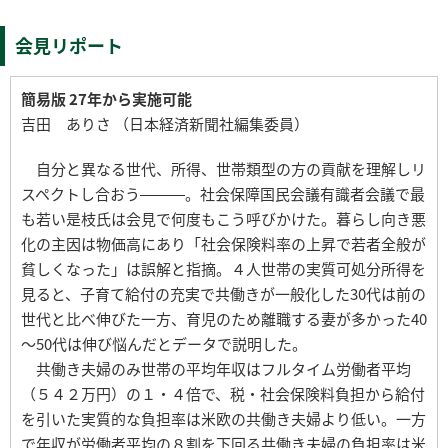
会見リポート
簡易版 27年から実施可能
吉田 ありさ （日本経済新聞社編集委員）
自分と異なる世代、所得、世帯類型の方の貢献を理解しリ
スペクトし合おう―――。社会保障国民会議有識者会議で最
も若い是枝氏は会見で何度もこう呼びかけた。暮らし向き悪
化の主因は物価高にあり「社会保険料率の上昇で若者全般が
貧しくなった」は誤解と指摘。４人世帯の実質可処分所得を
見ると、子育て給付の充実で共働きが一般化した30代は前の
世代と比べ伸びた一方、育児のため離職する妻が多かった40
～50代は伸び悩んだとデータで説明した。
共働き夫婦のみ世帯の平均年収はフルタイム労働者平均
（５４２万円）の１・４倍で、税・社会保険料負担から給付
を引いた実質的な負担率は米欧の共働き夫婦より低い。一方
で年収が労働者平均の８割を下回る共働き夫婦の負担率は米