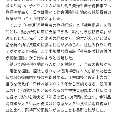
欧より高い。子どもが２人いる共働き夫婦も低所得世帯では
負担率が高く、日本は働いて社会保険料を納める低所得者の
負担が重いことが課題と示した。
そこで「中低所得勤労者の負担軽減」と「就労促進」を目
的とし、勤労所得に応じ支援できる「給付付き税額控除」が
適切とした。先行した米英の経験から、給付が大きいと誤支
給を防ぐ所得資産の精緻な捕捉が求められ、仕組み作りに時
間がかかると指摘。まず小規模な簡易版「社会保険料還付付
き税額控除」から始めようと提唱した。
働いて所得税を納める人だけを対象とし、全員の税額から
一定額を控除。控除しきれない低所得者は本人が納めた社会
保険料の範囲内で残額を給付する。年末調整と確定申告の仕
組みを使えば、早ければ２０２７年から実施できる。低所得
者の社会保険料負担が軽くなるので被扶養配偶者が社保適用
を避けて就労を抑える「年収の壁」の解消に役立つ。食料品
消費額が大きい高所得者ほど恩恵が大きい食料品消費税率ゼ
ロと比べ、所得再分配機能があることも長所と説明した。