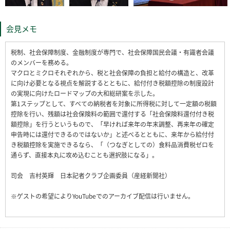
会見メモ
税制、社会保障制度、金融制度が専門で、社会保障国民会議・有識者会議
のメンバーを務める。
マクロとミクロそれぞれから、税と社会保障の負担と給付の構造と、改革
に向け必要となる視点を解説するとともに、給付付き税額控除の制度設計
の実現に向けたロードマップの大和総研案を示した。
第1ステップとして、すべての納税者を対象に所得税に対して一定額の税額
控除を行い、残額は社会保険料の範囲で還付する「社会保険料還付付き税
額控除」を行うというもので、「早ければ来年の年末調整、再来年の確定
申告時には還付できるのではないか」と述べるとともに、来年から給付付
き税額控除を実施できるなら、「（つなぎとしての）食料品消費税ゼロを
通らず、直接本丸に攻め込むことも選択肢になる」。
司会 吉村英輝 日本記者クラブ企画委員（産経新聞社）
※ゲストの希望によりYouTubeでのアーカイブ配信は行いません。