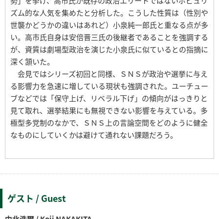
勢」を挙げ、高市氏が既存の政治エリートではないポピュリ
ズム的な人気を集めたと分析した。こうした性質は（性別や
世襲かどうかの違いはあれど）小泉純一郎氏と重なる点が多
い。高市氏自身は安倍晋三氏の後継者であることを強調する
が、資質は劇場型政治を演じた小泉氏に似ているとの指摘に
深く頷いた。
会見ではシリーズ初回と同様、ＳＮＳが政治や選挙に与え
る影響力を急速に増している現状も強調された。ユーチュー
ブなどでは「保守上げ、リベラル下げ」の傾向がはっきりと
見て取れ、選挙結果にも無視できない影響を与えている。多
極型多党制のなかで、ＳＮＳ上の言論空間をどのように健全
なものにしていくかは避けて通れない課題だろう。
ゲスト / Guest
中北浩爾 / Koji NAKAKITA