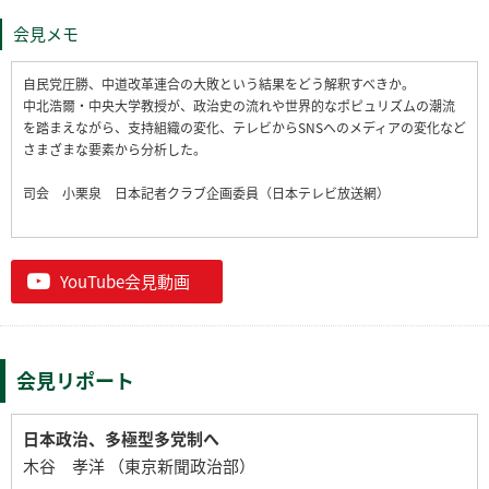
会見メモ
自民党圧勝、中道改革連合の大敗という結果をどう解釈すべきか。
中北浩爾・中央大学教授が、政治史の流れや世界的なポピュリズムの潮流
を踏まえながら、支持組織の変化、テレビからSNSへのメディアの変化など
さまざまな要素から分析した。
司会 小栗泉 日本記者クラブ企画委員（日本テレビ放送網）
YouTube会見動画
会見リポート
日本政治、多極型多党制へ
木谷 孝洋 （東京新聞政治部）