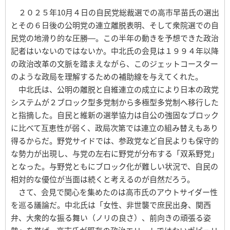
２０２５年10月４日の自民党総裁選での高市早苗氏の選出
とその６日後の公明党の連立離脱表明、そして衆院選での自
民党の地滑り的な圧勝―。この半年の動きを予想できた政治
記者はいないのではないか。中北氏の会見は１９９４年以降
の政治改革の文脈を踏まえながら、このジェットコースター
のような政局を理解するための補助線を与えてくれた。
中北氏は、公明の離脱と自維連立の成立により日本の政党
システムが２ブロック型多党制から多極型多党制へ移行した
と指摘した。自民と維新の選挙協力は自公の強固なブロック
に比べて互恵性が弱く、政局次第では連立の組み替えもあり
得るからだ。野党サイドでは、参政党など自民よりも保守的
な勢力が出現し、与党の左右に野党が分布する「双系野党」
となった。与野党ともにブロック化が難しい状況で、自民の
相対的な優位が当面は続くと考えるのが自然だろう。
さて、会見で関心を集めたのは高市氏のアウトサイダー性
を巡る議論だ。中北氏は「女性、非世襲で庶民出身、関西
弁、大衆的な振る舞い（ノリの良さ）、前向きの頑張る姿