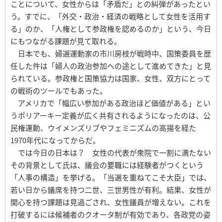
ことについて、女性からは「矛盾だ」との糾弾があったとい
う。すでに、「外交・政治・経済の戦略として女性を活用す
る」のか、「人権として参政権を認めるのか」という、今日
にもつながる課題が見て取れる。
日本でも、婦選運動家の市川房枝が戦時中、国策委員を歴
任した件は「婦人の政治参加への途として進めてきた」と見
られている。参政権と国策協力は国家、女性、双方にとって
の戦術のツールでもあった。
アメリカで「幅広い参加がある政治ほど価値がある」とい
うポリアーキー定義が広く共有されるようになったのは、公
民権運動、ウイメンズリブやフェミニズムの高揚を経た
1970年代になってからだ。
では今日の日本は？ 女性の代表が衆院で一割に満たない
その背景として氏は、議会の要職には経験者がつくという
「人事の構造」を挙げる。「当選を重ねてこそ大臣」では、
若い日から議席を持つ二世、三世男性が有利。結果、女性が
関心を持つ課題は見過ごされ、女性議員が増えない。これを
打破するには候補者のクオータ制が有効であり、各政党の姿