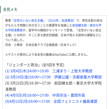
会見メモ
著書
『女性のいない民主主義』（2019年、岩波書店）
で、男性支配の政治
がもたらす問題と向き合うことの重要性を指摘した
前田健太郎・東京大学
大学院准教授
が、留学中の韓国からリモートで登壇。「女性のいない民主
主義」とは何か、そこに至る歴史的経緯、日本が抱える固有の課題などに
ついて話した。
司会 小栗泉 日本記者クラブ企画委員（日本テレビ）
※ゲストの意向により本会見の動画はYouTubeに公開しません。
「ジェンダーと政治」(全5回を予定)
(1) 3月4日(木)14:00～15:00 三浦まり・上智大学教授
(2) 3月19日(金)16:00～17:00 伊藤公雄・京都産業大学教授
(3) 3月22日(月)16:30～17:30 前田健太郎・東京大学大学院
准教授
(4) 4月5日(月)16:00～17:00 中貝宗治・豊岡市長
(5)4月12日(月)16:00～17:00 全国フェミニスト議員連盟