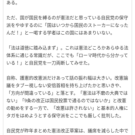
ある。
ただ、国が国民を縛るのが憲法だと思っている自民党の保守
派をやゆするのに「国はいつから国民のストーカーになった
んだ！」と一喝する学者はこの国にはあまりいない。
「法は道徳に踏み込まず」。これは憲法どころかあらゆる法
体系に通じる常識だが、ここでも「ローマ時代から分かって
いる！」と自民党を一刀両断してみせた。
自称、護憲的改憲派だけあって話の振れ幅は大きい。改憲論
議をタブー視しない安倍首相を持ち上げたかと思いきや、
「方向が間違っている」と落とす。「憲法は不磨の大典では
ない」「9条の改正は国民投票で通るのではないか」と改憲
の勧めをする一方で、「改悪は許されない」と基本的人権に
タガをはめようとする保守派をここでも厳しく批判した。
自民党が昨年まとめた憲法改正草案は、議席を減らした中で