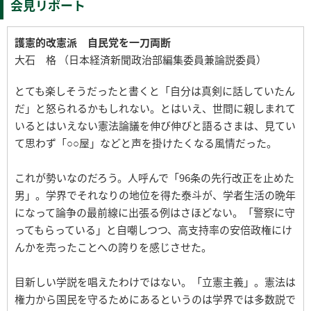
会見リポート
護憲的改憲派 自民党を一刀両断
大石 格 （日本経済新聞政治部編集委員兼論説委員）
とても楽しそうだったと書くと「自分は真剣に話していたん
だ」と怒られるかもしれない。とはいえ、世間に親しまれて
いるとはいえない憲法論議を伸び伸びと語るさまは、見てい
て思わず「○○屋」などと声を掛けたくなる風情だった。
これが勢いなのだろう。人呼んで「96条の先行改正を止めた
男」。学界でそれなりの地位を得た泰斗が、学者生活の晩年
になって論争の最前線に出張る例はさほどない。「警察に守
ってもらっている」と自嘲しつつ、高支持率の安倍政権にけ
んかを売ったことへの誇りを感じさせた。
目新しい学説を唱えたわけではない。「立憲主義」。憲法は
権力から国民を守るためにあるというのは学界では多数説で