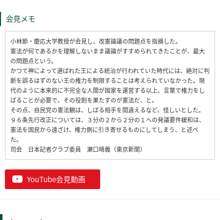
会見メモ
小林節・慶応大学教授が会見し、改憲論議の問題点を指摘した。
憲法が何であるかを理解しないまま議論がすすめられてきたことが、最大
の問題点という。
かつて神によって選ばれた王による統治が行われていた時代には、絶対に判
断を誤るはずのない王の権力を制限することは考えられていなかった。現
代のように本来的に不完全な人間が国家を運営する以上、言葉で権力をし
ばることが必要で、その役割を果たすのが憲法だ、と。
その点、自民党の憲法観は、しばる相手を間違えるなど、怪しいとした。
９６条先行改正については、３分の２から２分の１への発議要件緩和は、
憲法を国民から遠ざけ、権力側に引き寄せるものにしてしまう、と述べ
た。
司会 日本記者クラブ委員 瀬口晴義（東京新聞）
YouTube会見動画