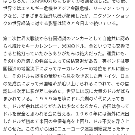
はもちろん、取材側の対応にも多くの教訓を残した。その後、
世界ではエネルギー危機やアジア金融危機、リーマン・ショッ
クなど、さまざまな経済危機が頻発したが、ニクソン・ショッ
クの世界経済に対する影響は延々と今日まで続いている。
第二次世界大戦後から各国通貨のアンカーとして自他共に認め
られ続けたキーカレンシー、米国のドル。金といつでも交換で
きると銘打っていたからありがたみは絶大だった。通貨にも、
その国の経済力の強弱によって栄枯衰退がある。英ポンドは英
国経済の地盤沈下によってキーカレンシーの地位をドルに譲っ
た。そのドルも戦後の荒廃から息を吹き返した西ドイツ、日本
の急成長によって米国経済が追い上げられるにつれて、その信
認には次第に影が差し始めた。世界には既に大量のドルがばら
まかれている。１９５９年を境にドル余剰の時代に入ってき
た。ドルが余ればありがたみは少なくなるから、各国は争って
ドルを安全と思われる金に替える。１９６０年には海外に流出
したドルが初めて米国の金保有高を上回り、ドル不安を浮き上
がらせた。この時から既にニューヨーク連銀副総裁だったチャ