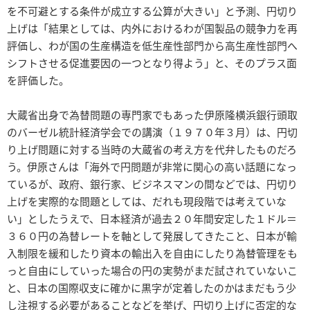
を不可避とする条件が成立する公算が大きい」と予測、円切り
上げは「結果としては、内外におけるわが国製品の競争力を再
評価し、わが国の生産構造を低生産性部門から高生産性部門へ
シフトさせる促進要因の一つとなり得よう」と、そのプラス面
を評価した。
大蔵省出身で為替問題の専門家でもあった伊原隆横浜銀行頭取
のバーゼル統計経済学会での講演（１９７０年３月）は、円切
り上げ問題に対する当時の大蔵省の考え方を代弁したものだろ
う。伊原さんは「海外で円問題が非常に関心の高い話題になっ
ているが、政府、銀行家、ビジネスマンの間などでは、円切り
上げを実際的な問題としては、だれも現段階では考えていな
い」としたうえで、日本経済が過去２０年間安定した１ドル＝
３６０円の為替レートを軸として発展してきたこと、日本が輸
入制限を緩和したり資本の輸出入を自由にしたり為替管理をも
っと自由にしていった場合の円の実勢がまだ試されていないこ
と、日本の国際収支に確かに黒字が定着したのかはまだもう少
し注視する必要があることなどを挙げ、円切り上げに否定的な