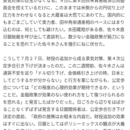
景気対策の目玉がなくなる。９月に第８回日米貿易経済合同委
員会を控えているだけに、このままでは米側からの円切り上げ
圧力をかわせなくなると大蔵省は大慌てにあわてた。国内的に
もまごまごしていて実力者、田中角栄通産相のペースにはまり
込むのは、何としても避けたい。水田蔵相がある夜、佐々木直
日銀総裁を呼び出して直談判し、数少ない金融政策が鈍刀にな
ることを恐れていた佐々木さんを強引にねじ伏せた。
こうして７月２７日、財投の追加から成る景気対策、第４次公
定歩合引き下げが決まったのだ。この二週間前、佐々木さんは
通貨不安を巡り「ドル切り下げ、金価格引き上げの時、日本と
してどうするかが分からない」と行方を案じながらも、公定歩
合については「どの程度の心理的効果が期待できるか、という
ことだ。金融政策が効果のない使われ方をして傷つけられるの
を恐れる」と発言したばかりだった。日ごろから辺りをはばか
ることなくずばずば発言する日銀関係者は、公定歩合引き下げ
決定の直前、「政府の施策はお粗末な内容だ。財投追加の効果
はすぐに出ない。日銀としてはポリシーミックスの観点が大義