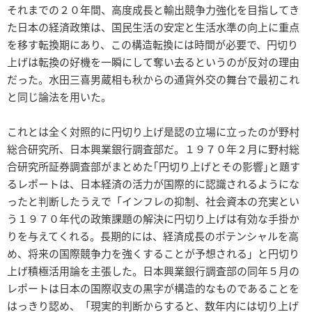
それまでの２０年間、高度成長と輸出競争力強化を目指してき
た日本の経済政策は、国民生活の安定と生活水準の向上に重点
を移す転換期にあり、この構造転換には時間が必要で、円切り
上げは転換の好機を一瞬にして奪い去るというのが反対の理由
だった。水田三喜男蔵相も秋からの通貨外交の舞台で最初これ
と同じ論法を用いた。
これとは全く対照的に円切り上げ是認の立場に立ったのが野村
総合研究所、日本興業銀行調査部だ。１９７０年２月に野村総
合研究所証券調査部がまとめた｢円切り上げとその影響｣と題す
るレポートは、日本経済の活力が国際的に認識されるようにな
ったと判断したうえで「インフレの抑制、社会資本の充実とい
う１９７０年代の政策課題の解決に円切り上げは有効な手掛か
りを与えてくれる。長期的には、経済成長のポテンシャルを高
め、将来の国際競争力を強くすることが予想される」と円切り
上げ積極活用論を主張した。日本興業銀行調査部の同年５月の
レポートは日本の国際収支の黒字が構造的なものであることを
はっきり認め、「現実的判断からすると、数年内には切り上げ