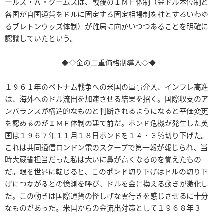
ールズ・Ａ・クームズは、戦後のＩＭＦ体制（金ドル本位制と
各国が自国通貨をドルに固定する固定相場制を柱とするいわゆ
るブレトンウッズ体制）が難局に向かいつつあることを明確に
認識していたという。
◆◇金の二重価格制導入◇◆
１９６１年のベトナム戦争への米国の軍事介入、インフレ高進
は、海外へのドル流出を加速させる結果を招く。国際収支のア
ンバランスが構造的なものと判断されるようになると平価変更
を認めるのがＩＭＦ体制の建て前だ。ポンド危機が発生した英
国は１９６７年１１月１８日ポンドを１４・３％切り下げた。
これは共同通信ロンドン電のスクープで第一報が報じられ、当
時大蔵省担当だった私は大いに鼻が高くなるのを覚えたもの
だ。眼を世界に転じると、このポンド切り下げはドルの切り下
げにつながるとの憶測を呼び、ドルを金に換える動きが激化し
た。この動きは国際通貨の怪しげな雲行きを感じさせるに十分
なものがあった。米国からの金流出対策として１９６８年３