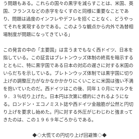
う問題もある。これらの国々の黒字を減らすことは、米国、英
国、フランスなどの赤字をなくすのと同様に重要なことであ
り、問題は過度のインフレやデフレを招くことなく、どうやっ
てそれを実現するかである。このような観点から内外で為替相
場制度が問題になってきている」
この発言の中の「主要国」は言うまでもなく西ドイツ、日本を
指している。この証言はブレトンウッズ体制の終焉を暗示する
とともに、特に黒字国である日本の対応の遅さに対する米国の
いらだちを示している。ブレトンウッズ体制では黒字国に切り
上げの調整圧力がなかなかかかりにくいことに米国は強い不満
を抱いていたのだ。西ドイツはこの後、同年１０月にマルクを
９．３％切り上げた。日本円は次第に標的にされるようにな
る。ロンドン・エコノミスト誌や西ドイツ金融筋が公然と円切
り上げを要求し始めた。円に対する外圧がじわじわと強まって
きたのは、この１９６９年ごろからである。
◆◇大慌ての円切り上げ回避策◇◆