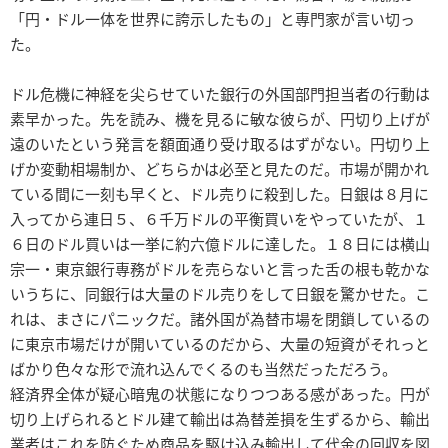
「円・ドル一体を世界に誇示したもの」と専門家が言い切っ
た。
ドル危機に神経を尖らせていた銀行の外国部門担当者の行動は
素早かった。先を読み、機を見るに敏な彼らが、円切り上げが
遠のいたという発言を額面通り受け取るはずがない。円切り上
げか変動相場制か、どちらかは必至と見たのだ。市場が開かれ
ている間に一刻も早くと、ドル売りに殺到した。日銀は８月に
入ってから連日５、６千万ドルの平衡買いをやっていたが、１
６日のドル買いは一挙に約六億ドルに達した。１８日には横山
宗一・東京銀行専務がドルを売らないと言った舌の根も乾かな
いうちに、同銀行は大量のドル売りをして日銀を驚かせた。こ
れは、まさにパニックだ。諸外国が為替市場を閉鎖しているの
に東京市場だけが開いているのだから、大量の短資がそれっと
ばかり色々な形で流れ込んでくるのも当然だっただろう。
経済界全体が疑心暗鬼の状態になりつつある感があった。円が
切り上げられるとドル建て輸出は為替差損を生ずるから、輸出
業者はこれを防ぐため商品を駆け込み輸出して代金の回収を図