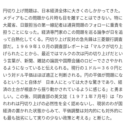
円切り上げ問題は、日本経済全体に大きくのしかかってきた。
メディアもこの問題から片時も目を離すことはできない。特に
大蔵省、日銀担当の第一線記者は通貨問題のフォローに重責を
担うことになった。経済専門家のこの問題を巡る論争が日を追
って白熱化してくる。円切り上げ反対の急先鋒は三菱銀行調査
部だ。１９６９年１０月の調査部レポートは「マルクが切り上
げられたことから、最近ではマルクの次は円の切り上げだとい
う言葉が、新聞、雑誌の論説や国際会議のロビーでささやかれ
るようになっていると伝えられる。現行の１ドル＝３６０円と
いう対ドル平価はほぼ適正と判断される。円の平価が問題にな
るということ自体が 日本人にとっては大きな驚きであり、経
済の土台が根底から揺り動かされているように感じる」と勇ま
しい。この後、同調査部の英文誌（１９７１年７月号）は「わ
れわれは円切り上げの必然性を全く認めないし、現状のわが国
経済の置かれた状態からみて、平価調整は対内的にも対外的に
も最も拙劣にして実りの少ない政策と考える」と断じた。