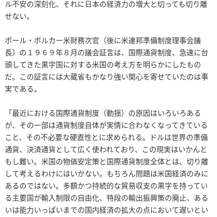
ル不安の深刻化、それに日本の経済力の増大と切っても切り離
せない。
ポール・ボルカー米財務次官（後に米連邦準備制度理事会議
長）の１９６９年８月の議会証言は、国際通貨制度、急速に台
頭してきた黒字国に対する米国の考え方を明らかにしたもの
だ。この証言には大蔵省もかなり強い関心を寄せていたのは事
実である。
「最近における国際通貨制度（動揺）の原因はいろいろある
が、その一部は通貨制度自体が実情に合わなくなってきている
こと、その不必要な硬直性とに求められる。ドルは世界の準備
通貨、決済通貨として広く使われており、この現実はいかんと
もし難い。米国の物価安定策と国際通貨制度全体とは、切り離
して考えるわけにはいかない。もちろん問題は米国経済のみに
あるのではない。多額かつ持続的な貿易収支の黒字を持ってい
る主要国が輸入制限の自由化、特段の輸出振興策の廃止、ある
いは能力いっぱいまでの国内経済の拡大の点において遅いとい