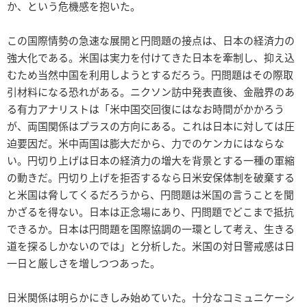
か、という危機感を抱いた。
この国際情勢の急速な展開と円問題の接点は、日本の経済力の
強大化である。米国は実力を付けてきた日本を牽制し、抑え込
むため当然中国を利用しようとするだろう。円問題はその際取
引材料になる恐れがある。ニクソン訪中発表直後、金融界のあ
る有力アナリストは「米中国交回復にはなお時間がかかろう
が、両国関係はプラスの方向にある。これは日本に対しては圧
迫要因だ。米中両国は膨大だから、力でのケンカにはならな
い。円切り上げは日本の経済力の増大を背景とする一種の軍縮
の動きだ。円切り上げを拒否するなら日米安保体制を破棄する
と米国は脅してくるだろうから、円問題は米国の言うことを聞
かざるを得ない。日本は正念場にあり、円問題でどこまで抵抗
できるか。日本は円問題を国際協調の一環として考え、生きる
道を探るしかないのでは」と分析した。米国の対日警戒感は日
一日と厳しさを増しつつあった。
日米関係は明らかにきしみ始めていた。十分なコミュニケーシ