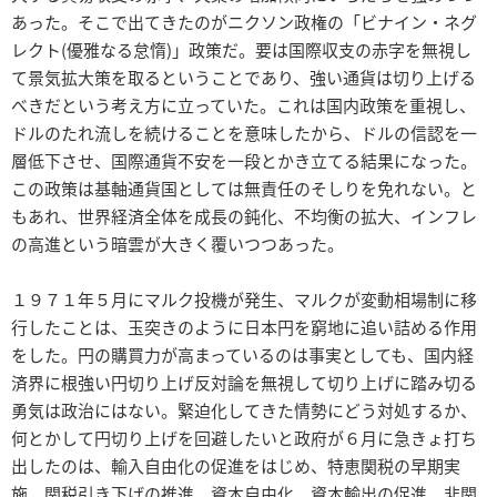
あった。そこで出てきたのがニクソン政権の「ビナイン・ネグ
レクト(優雅なる怠惰)」政策だ。要は国際収支の赤字を無視し
て景気拡大策を取るということであり、強い通貨は切り上げる
べきだという考え方に立っていた。これは国内政策を重視し、
ドルのたれ流しを続けることを意味したから、ドルの信認を一
層低下させ、国際通貨不安を一段とかき立てる結果になった。
この政策は基軸通貨国としては無責任のそしりを免れない。と
もあれ、世界経済全体を成長の鈍化、不均衡の拡大、インフレ
の高進という暗雲が大きく覆いつつあった。
１９７１年５月にマルク投機が発生、マルクが変動相場制に移
行したことは、玉突きのように日本円を窮地に追い詰める作用
をした。円の購買力が高まっているのは事実としても、国内経
済界に根強い円切り上げ反対論を無視して切り上げに踏み切る
勇気は政治にはない。緊迫化してきた情勢にどう対処するか、
何とかして円切り上げを回避したいと政府が６月に急きょ打ち
出したのは、輸入自由化の促進をはじめ、特恵関税の早期実
施、関税引き下げの推進、資本自由化、資本輸出の促進、非関