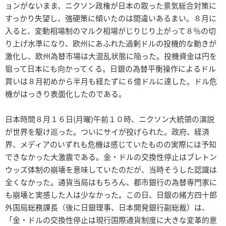
ョンがないまま、ニクソン政権が日本の取った景気総合対策に
すっかり失望し、強硬策に傾いたのは間違いあるまい。８月に
入ると、変動相場制のマルク相場がじりじり上がって８％の切
り上げ水準になり、欧州にあふれた過剰ドルの投機的な動きが
激化し、欧州為替市場は大混乱状態に陥った。投機資金は円を
狙って日本にも向かってくる。日銀の為替平衡操作によるドル
買いは８月初めから半月も経たずに６億ドルに達した。ドル危
機がはっきり表面化したのである。
日本時間８月１６日(月曜)午前１０時、ニクソン大統領の演説
が世界を駆け巡った。ついにサイが投げられた。政府、経済
界、メディアのいずれも危機は感じていたものの実際には予知
できなかった大激震である。金・ドルの交換性停止はブレトン
ウッズ体制の崩壊を意味していたのだが、当時そうした認識は
全くなかった。通貨当局はもちろん、都市銀行の為替専門家に
も崩壊と実感した人は少なかった。この日、日銀の緒方四十郎
外国局総務課長（後に日銀理事、日本開発銀行副総裁）は、
「金・ドルの交換性停止は現行国際通貨制度に大きな変革的意