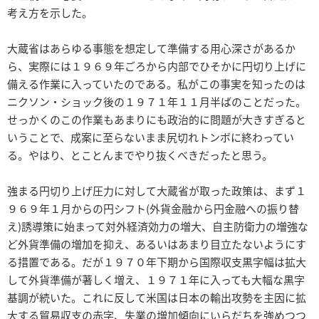
考え方を示した。
大蔵省はあらゆる事態を想定して準備する用心深さがあるか
ら、実際には１９６９年ごろから内部でひそかに円切り上げに
備える作業に入っていたのである。私がこの事実を知ったのは
ニクソン・ショック後の１９７１年１１月半ばのことだった。
せっかくのこの作業もあまりにも政治的に問題が大きすぎると
いうことで、成案に至らないまま尻切れトンボに終わってい
る。やはり、とことんまでやり抜くべきだったと思う。
強まる円切り上げ圧力に対して大蔵省が取った政策は、まず１
９６９年１月からの円シフト(外貨金融から円金融への振り替
え)誘導策に始まって対外経済効力の増大、自主防衛力の増強な
ど外貨準備の増加を抑え、あるいはあまり目立たないようにす
る措置である。だが１９７０年下期から国際収支黒字幅は拡大
して外貨準備が著しく増え、１９７１年に入っても大幅な黒字
基調が続いた。これに反して米国は日本の輸出攻勢を主因に拡
大する貿易収支の赤字、失業の増加傾向にいらだちを強めつつ