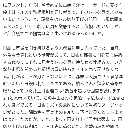
にワシントンから国際金融局に電話をかけ、「金・ドル交換性
停止はドルの変動相場制と同じ考えで、そのドルを買うバカも
いまいということ、課徴金はドル切り下げの代用。市場は閉め
るべきだ」として幹部に周知徹底するよう依頼したというが、
幹部会議でこの提言は全く生かされなかったわけだ。
日銀も市場を開き続けるよう大蔵省に申し入れていた。当時、
外為資金貸しという制度があって、日銀が都銀に円を安く供給
する代わりにそれに見合うドルを買い持たせる仕組みで、いき
なり市場を閉めると都銀は買い持ちのドルを売り戻せなくな
る。何が起きるか分からないにせよ、都銀に大損させる事態は
避けたいと日銀は判断したのである。柏木さんと緊密に連絡を
取り合っていた井上日銀理事は｢為替市場は断固開き続けます
よ｣と息巻いていて、この井上さんの気迫には私も思わず圧倒さ
れたほどである。日銀も米国の意図について当初ミス・ジャッ
ジがあった。課徴金を事実上のドル切り下げと見たところまで
はよかったのだが、これによって円切り上げ圧力は弱まり、円
切り上げの時期は二、三年先に遠のいた、為替市場の続開は