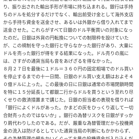
り、振り出された輸出手形が市場に持ち込まれる。銀行は手持
ちのドルを処分するだけでなく、輸出前受け金として海外支店
から手持ち資金を送金させ、あるいは外銀から借り入れてまで
送金させた。これらがすべて日銀のドル平衡買いの対象になっ
たのだ。日銀は外貨の円転換についての制限枠を設けていた
が、この規制を守った銀行と守らなかった銀行があり、大量に
ドルを売った銀行が得をする結果になった。ドル売りの嵐に
は、さすがの通貨当局も音をあげざるを得なかった。
８月２７日を最後に１ドル＝３６０円の固定相場でのドル買い
を停止するまでの十一日間、日銀のドル買い支え額はおよそ４
０億ドルに上った。この最後の日に日銀は通常の市場閉鎖時間
を特に１５分延長して都銀二行からドルを買うという至れり尽
くせりの救済措置まで講じた。日銀の担当者の表現を借りれば
「銀行によくドルがあった。かまどの灰をひっくり返して一切
合財売ったのではないか」。銀行の為替リスクを日銀がすっか
り肩代わりしたのである。だが、厳重な為替管理だから投機資
金の流入は防げるとしていた通貨当局の判断にもかかわらず、
その為替管理の網をかいくぐって大量の投機資金が入り込んだ