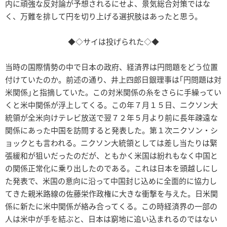
内に頑強な反対論が予想されるにせよ、景気総合対策ではな
く、万難を排して円を切り上げる選択肢はあったと思う。
◆◇サイは投げられた◇◆
当時の国際情勢の中で日本の政府、経済界は円問題をどう位置
付けていたのか。前述の通り、井上四郎日銀理事は｢円問題は対
米関係｣と指摘していた。この対米関係の糸をさらに手繰ってい
くと米中関係が浮上してくる。この年７月１５日、ニクソン大
統領が全米向けテレビ放送で翌７２年５月より前に長年疎遠な
関係にあった中国を訪問すると発表した。第１次ニクソン・シ
ョックとも言われる。ニクソン大統領としては差し当たりは緊
張緩和が狙いだったのだが、ともかく米国は紛れもなく中国と
の関係正常化に乗り出したのである。これは日本を頭越しにし
た発表で、米国の意向に沿って中国封じ込めに全面的に協力し
てきた親米路線の佐藤栄作政権に大きな衝撃を与えた。日米関
係に新たに米中関係が絡み合ってくる。この時経済界の一部の
人は米中が手を結ぶと、日本は窮地に追い込まれるのではない