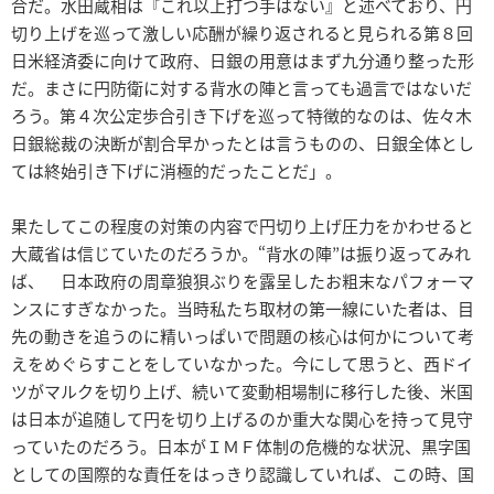
合だ。水田蔵相は『これ以上打つ手はない』と述べており、円
切り上げを巡って激しい応酬が繰り返されると見られる第８回
日米経済委に向けて政府、日銀の用意はまず九分通り整った形
だ。まさに円防衛に対する背水の陣と言っても過言ではないだ
ろう。第４次公定歩合引き下げを巡って特徴的なのは、佐々木
日銀総裁の決断が割合早かったとは言うものの、日銀全体とし
ては終始引き下げに消極的だったことだ」。
果たしてこの程度の対策の内容で円切り上げ圧力をかわせると
大蔵省は信じていたのだろうか。“背水の陣”は振り返ってみれ
ば、 日本政府の周章狼狽ぶりを露呈したお粗末なパフォーマ
ンスにすぎなかった。当時私たち取材の第一線にいた者は、目
先の動きを追うのに精いっぱいで問題の核心は何かについて考
えをめぐらすことをしていなかった。今にして思うと、西ドイ
ツがマルクを切り上げ、続いて変動相場制に移行した後、米国
は日本が追随して円を切り上げるのか重大な関心を持って見守
っていたのだろう。日本がＩＭＦ体制の危機的な状況、黒字国
としての国際的な責任をはっきり認識していれば、この時、国