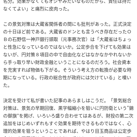
名分。効果がなくてもオジヤみたいなものだから、責任は持た
なくてよい」と痛烈に皮肉った。
この景気対策は大蔵省関係者の間にも批判があった。正式決定
の十日ほど前である。大蔵省のドンとも言うべき存在だったＯ
Ｂの石野信一神戸銀行頭取（元事務次官）は「大蔵省はちょっ
と性急になっているのではないか。公定歩合を下げても効果は
ないが、円対策８項目の中で自由化などはなかなかやれないか
ら手っ取り早い財政金融ということになるのだろう。社会資本
を充実すれば物価も下がる。そういう考え方の転換が必要な時
期になっている。行政の総合性が政府には欠けている」と嘆い
た。
決定を受けて私が書いた記事のあらましはこうだ。「景気総合
対策は、景気の早期回復、黒字幅縮小を狙いに円防衛という“錦
の御旗”を掲げ、いろいろ盛り合わせてはあるが、財投の第二次
追加をはじめいずれもすぐ効果を期待できるものではなく、心
理的効果を狙うということであれば、やはり目玉商品は公定歩