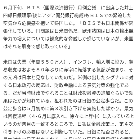
６月下旬、ＢＩＳ（国際決済銀行）月例会議 に出席した井上
四郎日銀理事(後にアジア開発銀行総裁)もＢＩＳでの緊迫した
空気から危機感を抱いて帰国した。「ＢＩＳでも日米関係が緊
張化している。円問題は日米関係だ。欧州諸国は日本の輸出競
争力の増大については観念的な脅威しか感じていないが、米国
はそれを肌身で感じ取っている」
米国は失業（年間５５０万人）、インフレ、輸入増に悩み、貿
易収支はおよそ８０年ぶりに赤字に転落する気配が強まり、そ
の元凶は日本と見なしていたのだ。米側の出したシグナルに対
する日本政府の反応は、財政金融による景気対策の強化であ
る。だが当時財政でやれることは財政投融資の追加ぐらいで効
果はたかが知れている。狙われたのは日銀の公定歩合だ。この
公定歩合は５月初めに第３次引き下げを実施したばかり。景気
は回復過程（４-６月に底入れ、徐々に上昇中）に入っていると
いうのが衆目の一致するところで、日銀は金融政策上、第４次
引き下げの必要はないと判断していた。日銀に拒否されると、