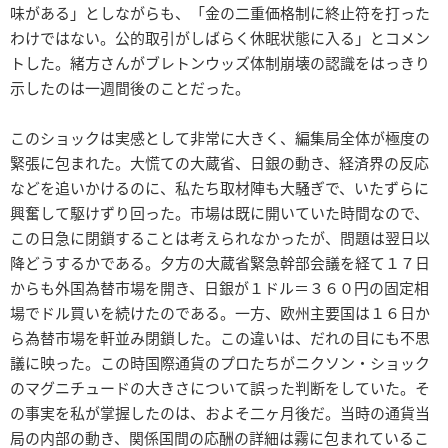
味がある」としながらも、「金の二重価格制に終止符を打った
わけではない。公的取引がしばらく休眠状態に入る」とコメン
トした。緒方さんがブレトンウッズ体制崩壊の認識をはっきり
示したのは一週間後のことだった。
このショックは実感として非常に大きく、編集局全体が極度の
緊張に包まれた。大慌ての大蔵省、日銀の動き、経済界の反応
などを追いかけるのに、私たち取材陣も大騒ぎで、いたずらに
興奮して駆けずり回った。市場は既に開いていた時間なので、
この日急に閉鎖することは考えられなかったが、問題は翌日以
降どうするかである。夕方の大蔵省緊急幹部会議を経て１７日
からも外国為替市場を開き、日銀が１ドル＝３６０円の固定相
場でドル買いを続けたのである。一方、欧州主要国は１６日か
ら為替市場を軒並み閉鎖した。この違いは、だれの目にも不思
議に映った。この時国際通貨のプロたちがニクソン・ショック
のマグニチュードの大きさについて誤った判断をしていた。そ
の事実を私が掌握したのは、およそ二ヶ月後だ。当時の通貨当
局の内部の動き、関係国間の応酬の詳細は霧に包まれているこ