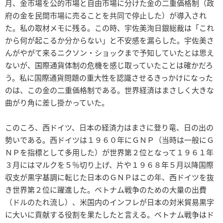
月、金市場を公的市場と自由市場に分けた金の二重価格制（政
府の金を民間市場に売ることを共同で停止した）が導入され
た。私の取材メモに残る。この時、宇佐美洵日銀総裁は「これ
から何が起こるか分からない」と不安感を漏らした。宇佐美さ
んがやがて来るニクソン・ショックまで予知していたとは思え
ないが、国際通貨体制の危機を感じ取っていたことは確かだろ
う。私に国際通貨問題の重大性を認識させるきっかけになった
のは、この金の二重価格制である。世界経済はまさしく大きな
曲がり角に差し掛かっていた。
このころ、西ドイツ、日本の経済力はまさに登り竜、日の出の
勢いである。西ドイツは１９６０年にＧＮＰ（当時は一般にＧ
ＮＰを指標として多用した）が世界第２位となって１９６１年
３月にはマルクを５％切り上げ、片や１９６８年５月以降国際
収支が黒字基調に転じた日本のＧＮＰはこの年、西ドイツを抜
き世界第２位に躍進した。ベトナム戦争のための大量の出費
（ドルのたれ流し）、米国内のインフレが日本の対米貿易黒字
に大いに貢献する役割を果たしたと言える。ベトナム戦争はド