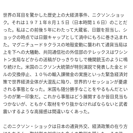
世界の耳目を驚かした歴史上の大経済事件、ニクソン.ショッ
ク。それは１９７１年８月１５日（日本時間１６日）のことだ
った。私はこの前後５年にわたって大蔵省、日銀を担当し、シ
ョックの時点では日銀キャップとして渦中にもろに巻き込まれ
た。マグニチュード９クラスの地殻変動に襲われて通貨当局は
上を下への大騒動、共同通信社の外信部のテレックスはワシン
トン支局などからの送稿がひっきりなしで機関銃玉のように鳴
り続けた。米国のニクソン大統領が特別演説で発表した金とド
ルの交換停止、１０％の輸入課徴金の実施といった緊急経済対
策で世界経済全体が大混乱に陥り、世界的リセッションが憂慮
される事態となった。米国も随分勝手なことをやるもんだとい
うのが第一印象だ。これから事態はどう展開するか皆目見当も
つかないが、ともかく取材をやり抜かなければならないと武者
震いするような高揚感は間違いなくあった。
このニクソン・ショックは日本の通貨外交、経済政策の在り方