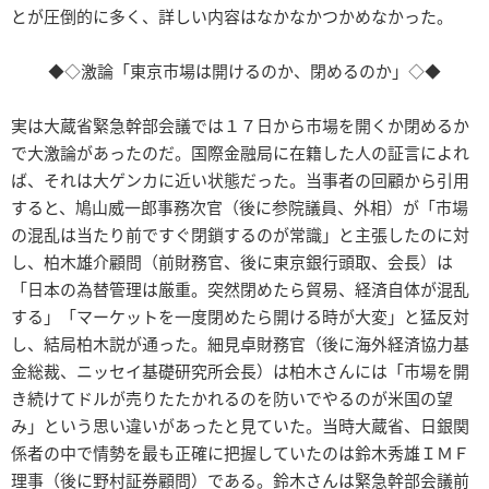
とが圧倒的に多く、詳しい内容はなかなかつかめなかった。
◆◇激論「東京市場は開けるのか、閉めるのか」◇◆
実は大蔵省緊急幹部会議では１７日から市場を開くか閉めるか
で大激論があったのだ。国際金融局に在籍した人の証言によれ
ば、それは大ゲンカに近い状態だった。当事者の回顧から引用
すると、鳩山威一郎事務次官（後に参院議員、外相）が「市場
の混乱は当たり前ですぐ閉鎖するのが常識」と主張したのに対
し、柏木雄介顧問（前財務官、後に東京銀行頭取、会長）は
「日本の為替管理は厳重。突然閉めたら貿易、経済自体が混乱
する」「マーケットを一度閉めたら開ける時が大変」と猛反対
し、結局柏木説が通った。細見卓財務官（後に海外経済協力基
金総裁、ニッセイ基礎研究所会長）は柏木さんには「市場を開
き続けてドルが売りたたかれるのを防いでやるのが米国の望
み」という思い違いがあったと見ていた。当時大蔵省、日銀関
係者の中で情勢を最も正確に把握していたのは鈴木秀雄ＩＭＦ
理事（後に野村証券顧問）である。鈴木さんは緊急幹部会議前