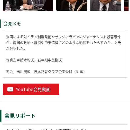
会見メモ
米国による対イラン制裁発動やサウジアラビアのジャーナリスト殺害事件
が、両国の政治・経済や中東情勢にどのような影響をもたらすのか、２氏
が分析した。
写真左＝鈴木均氏、右＝畑中美樹氏
司会 出川展恒 日本記者クラブ企画委員（NHK）
YouTube会見動画
会見リポート