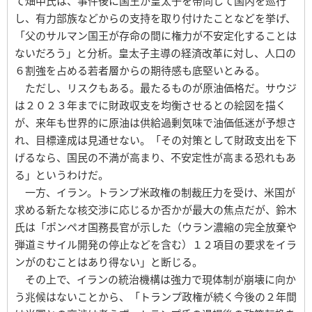
て畑中氏は、事件後に国王が皇太子を帯同して国内を巡行
し、有力部族などからの支持を取り付けたことなどを挙げ、
「父のサルマン国王が存命の間に権力が不安定化することは
ないだろう」と分析。皇太子主導の経済改革に対し、人口の
６割強を占める若者層からの期待感も底堅いとみる。
ただし、リスクもある。最たるものが原油価格だ。サウジ
は２０２３年までに財政収支を均衡させるとの絵図を描く
が、来年も世界的に原油は供給過剰気味で油価低迷が予想さ
れ、目標達成は見通せない。「その対策として財政支出を下
げるなら、国民の不満が高まり、不安定性が高まる恐れもあ
る」というわけだ。
一方、イラン。トランプ米政権の制裁圧力を受け、米国が
求める新たな核交渉に応じるか否かが最大の焦点だが、鈴木
氏は「ポンペオ国務長官が示した（ウラン濃縮の完全放棄や
弾道ミサイル開発の停止などを含む）１２項目の要求をイラ
ンがのむことはあり得ない」と断じる。
その上で、イランの統治機構は強力で現体制が崩壊に向か
う兆候はないことから、「トランプ政権が続く今後の２年間