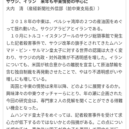
サウジ、イラン 来年も中東情勢の中心に
大内 清 （産経新聞社外信部（前中東支局長））
２０１８年の中東は、ペルシャ湾岸の２つの産油国をめぐ
って揺れ動いた。サウジアラビアとイランである。
１０月にトルコ・イスタンブールのサウジ総領事館で発生
した記者殺害事件で、サウジ改革の旗手とされてきたムハン
マド・ビン・サルマン皇太子に対する世界の認識は大きく変
わり、サウジの内政・対外政策が不透明感を増した。イラン
についても、米国が核合意からの離脱を宣言して原油禁輸を
含む独自制裁を再発動させたことで、やはり不透明感がいや
増しにも増している。
両国と中東の情勢は来年以降、どのように展開するのか。
興味津々の中東ウオッチャーらにとり、年の瀬に企画された
今回の研究会は、専門家２人の見解を聞くことができる得難
い機会となった。
ムハンマド皇太子をめぐっては、記者殺害事件を受けて求
心力が低下するのではないかとの指摘がある。この点につい