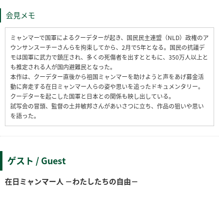
会見メモ
ミャンマーで国軍によるクーデターが起き、国民民主連盟（NLD）政権のア
ウンサンスーチーさんらを拘束してから、2月で5年となる。国民の抗議デ
モは国軍に武力で鎮圧され、多くの死傷者を出すとともに、350万人以上と
も推定される人が国内避難民となった。
本作は、クーデター直後から祖国ミャンマーを助けようと声をあげ募金活
動に奔走する在日ミャンマー人らの姿や思いを追ったドキュメンタリー。
クーデターを起こした国軍と日本との関係も映し出している。
試写会の冒頭、監督の土井敏邦さんがあいさつに立ち、作品の狙いや思い
を語った。
ゲスト / Guest
在日ミャンマー人 －わたしたちの自由－