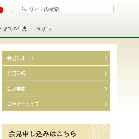
れまでの年史
English
会見リポート
会見詳録
会見検索
音声アーカイブ