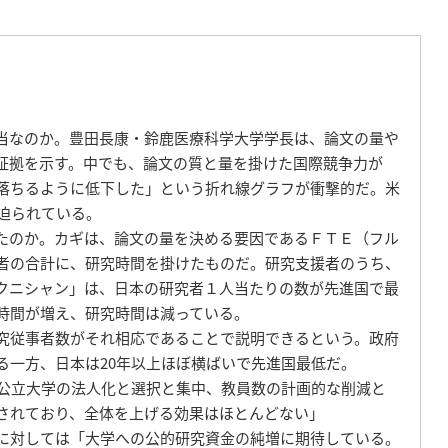
当なのか。豊田長康・鈴鹿医療科学大学学長は、論文の量や
証拠を示す。中でも、論文の質と量を掛けた国際競争力が
落ちるように低下した」という折れ線グラフが衝撃的だ。米
迫られている。
たのか。カギは、論文の量を決める要因であるＦＴＥ（フル
者の合計に、研究時間を掛けたものだ。研究支援者のうち、
クニシャン」は、日本の研究者１人当たりの数が先進国で最
時間が増え、研究時間は減っている。
究従事者数がそれ相応であることで説明できるという。政府
る一方、日本は20年以上ほぼ横ばいで先進国最低だ。
公立大学の法人化と選択と集中、教員数の計画的な削減と
されており、全体を上げる効果はほとんどない」
に対しては「大学への公的研究資金の純増に期待している。