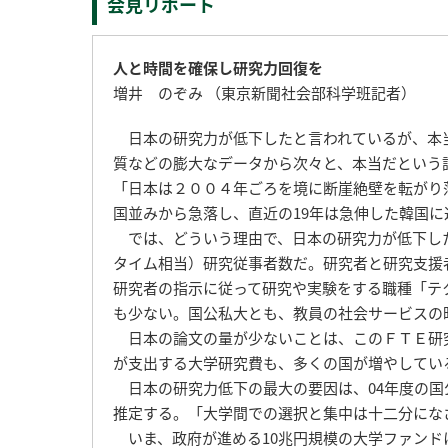
会見リポート
人と時間を確保し研究力回復を
増井 のぞみ （東京新聞社会部科学班記者）
日本の研究力が低下したと言われているが、本
質などの膨大なデータから次々と、本当だという
「日本は２００４年ごろを境に断崖絶壁を転がり
国並みから急落し、直近の19年は急伸した韓国に
では、どういう理由で、日本の研究力が低下し
タイム相当）研究従事者数だ。研究者と研究支援
研究者の指示に従って研究や実験をする職種「テ
も少ない。国公私大とも、教員の社会サービスの
日本の論文の量が少ないことは、このＦＴＥ研
が支出する大学研究費も、多くの国が増やしてい
日本の研究力低下の最大の要因は、04年度の国
推定する。「大学間での選択と集中は十二分にな
いま、政府が進める10兆円規模の大学ファンド