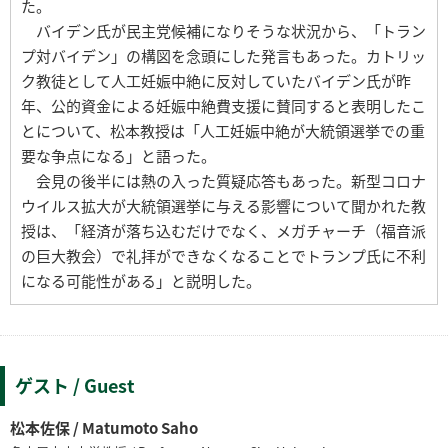
た。
バイデン氏が民主党候補になりそうな状況から、「トラン
プ対バイデン」の構図を念頭にした発言もあった。カトリッ
ク教徒として人工妊娠中絶に反対していたバイデン氏が昨
年、公的資金による妊娠中絶費支援に賛同すると表明したこ
とについて、松本教授は「人工妊娠中絶が大統領選挙での重
要な争点になる」と語った。
会見の後半には熱の入った質疑応答もあった。新型コロナ
ウイルス拡大が大統領選挙に与える影響について聞かれた教
授は、「経済が落ち込むだけでなく、メガチャーチ（福音派
の巨大教会）で礼拝ができなくなることでトランプ氏に不利
になる可能性がある」と説明した。
ゲスト / Guest
松本佐保 / Matumoto Saho