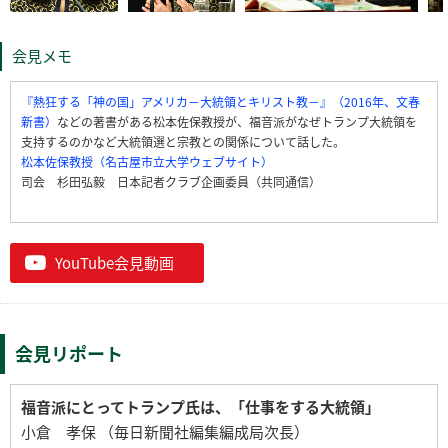
会見メモ
『熱狂する「神の国」アメリカ－大統領とキリスト教－』（2016年、文春
新書）
などの著書がある松本佐保教授が、福音派がなぜトランプ大統領を
支持するのかなど大統領選と宗教との関係について話した。
松本佐保教授（名古屋市立大学ウェブサイト）
司会 杉田弘毅 日本記者クラブ企画委員（共同通信）
YouTube会見動画
会見リポート
福音派にとってトランプ氏は、「仕事をする大統領」
小倉 孝保 （毎日新聞社編集編成局次長）