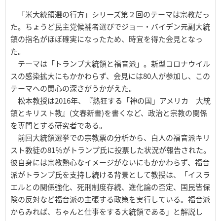
「米大統領選の行方」シリーズ第２回のテーマは宗教だっ
た。ちょうど民主党候補者選びでジョー・バイデン元副大統
領の指名がほぼ確実になったため、時宜を得た会見となっ
た。
テーマは「トランプ大統領と福音派」。新型コロナウイル
スの感染拡大にもかかわらず、会見には80人が参加し、この
テーマへの関心の深さがうかがえた。
松本教授は2016年、『熱狂する「神の国」アメリカ 大統
領とキリスト教』(文春新書)を書くなど、政治と宗教の関係
を専門とする研究者である。
前回大統領選挙での宗教票の分析から、白人の福音派キリ
スト教徒の81％がトランプ氏に投票した状況が報告された。
彼自身には宗教熱心なイメージがないにもかかわらず、福音
派がトランプ氏を支持し続ける背景として教授は、「イスラ
エルとの関係強化、死刑制度存続、進化論の否定、国民皆保
険の反対など福音派の主張する政策を実行している。福音派
からみれば、ちゃんと仕事をする大統領である」と解説し