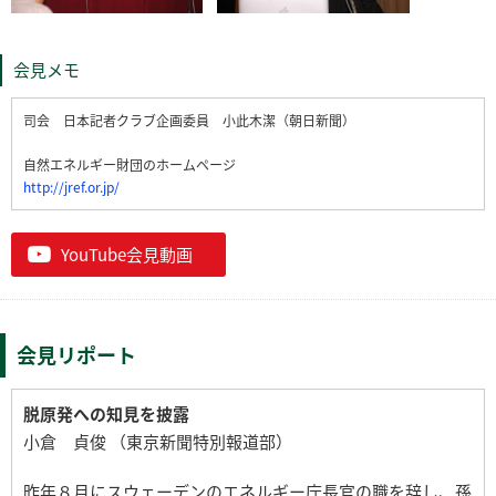
会見メモ
司会 日本記者クラブ企画委員 小此木潔（朝日新聞）
自然エネルギー財団のホームページ
http://jref.or.jp/
YouTube会見動画
会見リポート
脱原発への知見を披露
小倉 貞俊 （東京新聞特別報道部）
昨年８月にスウェーデンのエネルギー庁長官の職を辞し、孫