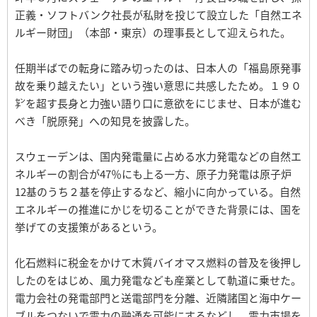
正義・ソフトバンク社長が私財を投じて設立した「自然エネ
ルギー財団」（本部・東京）の理事長として迎えられた。
任期半ばでの転身に踏み切ったのは、日本人の「福島原発事
故を乗り越えたい」という強い意思に共感したため。１９０
㌢を超す長身と力強い語り口に意欲をにじませ、日本が進む
べき「脱原発」への知見を披露した。
スウェーデンは、国内発電量に占める水力発電などの自然エ
ネルギーの割合が47％にも上る一方、原子力発電は原子炉
12基のうち２基を停止するなど、縮小に向かっている。自然
エネルギーの推進にかじを切ることができた背景には、国を
挙げての支援策があるという。
化石燃料に税金をかけて木質バイオマス燃料の普及を後押し
したのをはじめ、風力発電なども産業として軌道に乗せた。
電力会社の発電部門と送電部門を分離、近隣諸国と海中ケー
ブルをつないで電力の融通を可能にするなどし、電力市場を