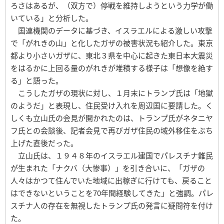
ろさはあるが、（双方で）停戦を維持しようという力学が働
いている」と分析した。
国連機関のデータに基づき、イスラエルによる激しい攻撃
で「がれきの山」と化したガザの被害状況も紹介した。東京
都より小さいガザに、東北３県を中心に起きた東日本大震災
をはるかに上回る量のがれきが堆積する様子は「想像を絶す
る」と語った。
こうしたガザの現状に対し、１月末にトランプ氏は「地獄
のようだ」と表現し、住民受け入れを周辺国に要請した。く
しくも立山氏の会見が開かれたのは、トランプ氏がネタニヤ
フ氏との会談後、記者会見で再びガザ住民の域外移住をぶち
上げた直後だった。
立山氏は、１９４８年のイスラエル建国でパレスチナ難民
が生まれた「ナクバ（大惨事）」を引き合いに、「ガザの
人々はかつて住んでいた地域に出稼ぎに行けても、戻ること
はできないということを70年間経験してきた」と強調。パレ
スチナ人の存在を無視したトランプ氏の発言に疑問符を付け
た。