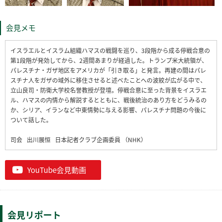
会見メモ
イスラエルとイスラム組織ハマスの戦闘を巡り、3段階から成る停戦合意の
第1段階が発効してから、2週間あまりが経過した。トランプ米大統領が、
パレスチナ・ガザ地区をアメリカが「引き取る」と発言。再建の間はパレ
スチナ人をガザの域外に移住させると述べたことへの波紋が広がる中で、
立山良司・防衛大学校名誉教授が登壇。停戦合意に至った背景をイスラエ
ル、ハマスの内情から解説するとともに、戦後統治のあり方をどうみるの
か、シリア、イランなど中東情勢に与える影響、パレスチナ問題の今後に
ついて話した。
司会 出川展恒 日本記者クラブ企画委員 （NHK）
YouTube会見動画
会見リポート