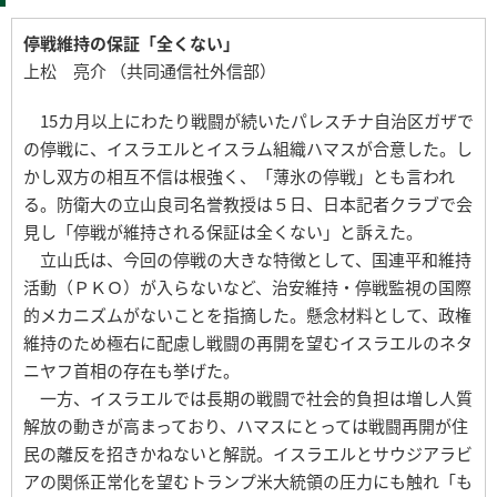
停戦維持の保証「全くない」
上松 亮介 （共同通信社外信部）
15カ月以上にわたり戦闘が続いたパレスチナ自治区ガザで
の停戦に、イスラエルとイスラム組織ハマスが合意した。し
かし双方の相互不信は根強く、「薄氷の停戦」とも言われ
る。防衛大の立山良司名誉教授は５日、日本記者クラブで会
見し「停戦が維持される保証は全くない」と訴えた。
立山氏は、今回の停戦の大きな特徴として、国連平和維持
活動（ＰＫＯ）が入らないなど、治安維持・停戦監視の国際
的メカニズムがないことを指摘した。懸念材料として、政権
維持のため極右に配慮し戦闘の再開を望むイスラエルのネタ
ニヤフ首相の存在も挙げた。
一方、イスラエルでは長期の戦闘で社会的負担は増し人質
解放の動きが高まっており、ハマスにとっては戦闘再開が住
民の離反を招きかねないと解説。イスラエルとサウジアラビ
アの関係正常化を望むトランプ米大統領の圧力にも触れ「も