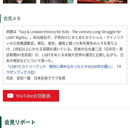
会見メモ
原題は「Gay & Lesbian History for Kids - The century-Long Struggle for
LGBT Rights」。米出版社が、子供向けにまとめたセクシャル・マイノリテ
ィの公民権運動史。弾圧、差別、偏見と戦った有名無名の人々を取り上
げ、1世紀以上にわたる苦闘を描いている。訳者の北丸雄二氏（元中日・東
京新聞NY支局長）が、LGBTをめぐる米国や世界の潮流と比較しながら、日
本の現状などについて語った。
『LGBTヒストリーブック 絶対に諦めなかった人々の100年の闘い』（サ
ウザンブックス社）
司会 宮田一雄 日本記者クラブ会員
YouTube会見動画
会見リポート