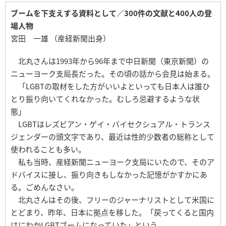
ブームを下支えする資料として／300件の文献と400人の登
場人物
宮田 一雄 （産経新聞出身）
北丸さんは1993年から96年まで中日新聞（東京新聞）の
ニューヨーク支局長だった。その頃の話から会見は始まる。
「LGBTの取材をした方がいいよといっても日本人は誰ひ
とり振り向いてくれなかった。むしろ忌避するような状
態」
LGBTはレズビアン・ゲイ・バイセクシュアル・トランス
ジェンダーの頭文字であり、最近は性的少数者の総称として
使われることも多い。
私も当時、産経新聞ニューヨーク支局にいたので、そのア
ドバイスに接し、振り向きもしなかった記憶がかすかにあ
る。ごめんなさい。
北丸さんはその後、フリーのジャーナリストとして米国に
とどまり、昨年、日本に拠点を移した。「戻ってくると国内
はにわかLGBTブームになっていた」という。