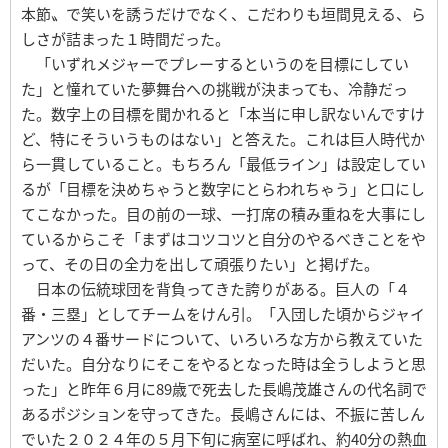
本節〟で笑いを誘うだけでなく、こだわりも垣間見える、ら
しさが詰まった１時間だった。
「いずれメジャーでプレーするというのを目標にしてい
た」と憧れていた夢舞台への挑戦が決まっても、冷静だっ
た。数字上の目標を聞かれると「本当に申し訳ないんですけ
ど、特にそういうものはない」と答えた。これは巨人時代か
ら一貫していること。もちろん「最低ライン」は設定してい
るが「目標を決めちゃうと数字にとらわれちゃう」と口にし
てこなかった。目の前の一球、一打席の積み重ねを大事にし
ているからこそ「まずはコツコツと自分のやるべきことをや
って、その日の全力を出して頑張りたい」と掲げた。
日本の伝統球団を背負ってきた誇りがある。巨人の「４
番・三塁」としてチームをけん引。「入団した頃からジャイ
アンツの４番サードについて、いろいろな方から教えていた
だいた。自分なりにそこをやるとなった時は全うしようと思
った」と昨年６月に89歳で死去した長嶋茂雄さんの代名詞で
あるポジションを守ってきた。長嶋さんには、不振に苦しん
でいた２０２４年の５月下旬に病室に呼ばれ、約40分の熱血