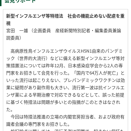
会見リポート
新型インフルエンザ等特措法 社会の機能止めない配慮を重
視
宮田 一雄 （企画委員 産経新聞特別記者・編集委員兼論
説委員）
高病原性鳥インフルエンザウイルスH5N1由来のパンデミ
ック（世界的大流行）などに備える新型インフルエンザ等対
策措置法については昨年12月、日本感染症学会から2人の専
門家をお招きして会見を行った。「国内で64万人が死亡」と
いった流行は起こりえない、プレパンデミックワクチンは効
果に疑問があり副作用も大きい、流行第一波は抗インフルエ
ンザ薬による早期治療で対応できるなどとして、誤った前提
に基づく特措法は問題が多いとの指摘がこのときはなされ
た。
今回は特措法推進の立場の内閣官房担当者、および政府有
識者会議の専門家をお招きした。