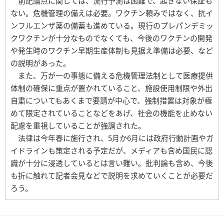
前記論点に関しては、流行予測は困難で、起きない保証も
ない。危機管理の備えは必要。ワクチン頼みではなく、抗イ
ンフルエンザ薬の備蓄も進めている。現行のプレパンデミッ
クワクチンが十分なものでなくても、今後のワクチンの開発
や発生時のワクチン早期生産体制も見据え準備は必要、など
の説明があった。
また、万が一の事態に備える危機管理法制として医療提供
体制の確保に重点が置かれていること、施設使用制限や外出
自粛についてもあくまで要請が中心で、強制措置は対象が極
めて限定されていることなどをあげ、社会の機能を止めない
配慮を重視していることが強調された。
法律は今年春に施行され、5月か6月には政府行動計画やガ
イドラインも策定される予定だが、メディアも含め国民に認
識が十分に浸透しているとは言い難い。批判論も含め、今後
も折に触れて記者会見などで説明を求めていくことが必要だ
ろう。