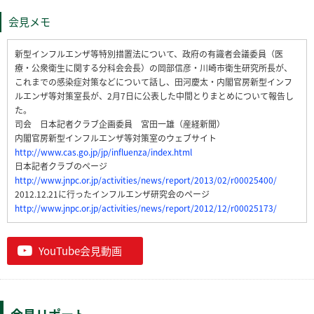
会見メモ
新型インフルエンザ等特別措置法について、政府の有識者会議委員（医
療・公衆衛生に関する分科会会長）の岡部信彦・川崎市衛生研究所長が、
これまでの感染症対策などについて話し、田河慶太・内閣官房新型インフ
ルエンザ等対策室長が、2月7日に公表した中間とりまとめについて報告し
た。
司会 日本記者クラブ企画委員 宮田一雄（産経新聞）
内閣官房新型インフルエンザ等対策室のウェブサイト
http://www.cas.go.jp/jp/influenza/index.html
日本記者クラブのページ
http://www.jnpc.or.jp/activities/news/report/2013/02/r00025400/
2012.12.21に行ったインフルエンザ研究会のページ
http://www.jnpc.or.jp/activities/news/report/2012/12/r00025173/
YouTube会見動画