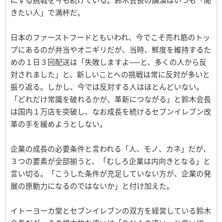
にする挑戦を今も続けている。鈴木会長の講演はいつも「聞
きたい人」で満杯だ。
日本のファーストフードともいわれ、今でこそ売れ筋のトッ
プにあるのが弁当やオニギリだが、当時、鮮度を維持するた
めの１日３回配送は「失敗しますよ──と、多くの人から反
対されました」と、新しいことへの挑戦は常に反対が多いと
振り返る。しかし、今では反対する人はほとんどいない。
「どれだけ常識を破れるかが、革新につながる」と鈴木会長
は国内１万店を突破し、なお成長を続けるセブンイレブン改
革の手を緩めようとしない。
企業の成長の必要条件と言われる「人、モノ、カネ」だが、
３つの要素が全部揃うと、「むしろ企業は内向きとなる」と
言い切る。「こうした条件が充足していない方が、企業の発
展の原動力になるのではないか」と付け加えた。
イトーヨーカ堂とセブンイレブンの双方を経営している鈴木