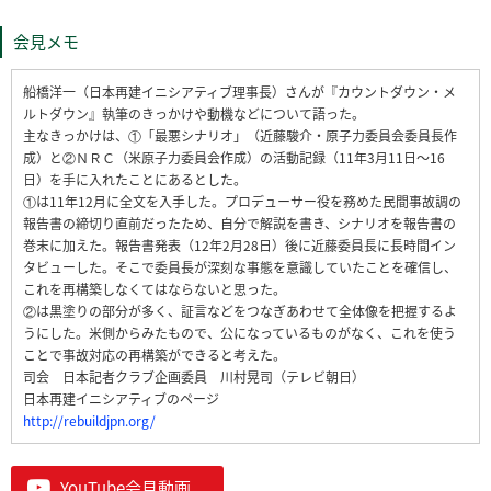
会見メモ
船橋洋一（日本再建イニシアティブ理事長）さんが『カウントダウン・メ
ルトダウン』執筆のきっかけや動機などについて語った。
主なきっかけは、①「最悪シナリオ」（近藤駿介・原子力委員会委員長作
成）と②ＮＲＣ（米原子力委員会作成）の活動記録（11年3月11日～16
日）を手に入れたことにあるとした。
①は11年12月に全文を入手した。プロデューサー役を務めた民間事故調の
報告書の締切り直前だったため、自分で解説を書き、シナリオを報告書の
巻末に加えた。報告書発表（12年2月28日）後に近藤委員長に長時間イン
タビューした。そこで委員長が深刻な事態を意識していたことを確信し、
これを再構築しなくてはならないと思った。
②は黒塗りの部分が多く、証言などをつなぎあわせて全体像を把握するよ
うにした。米側からみたもので、公になっているものがなく、これを使う
ことで事故対応の再構築ができると考えた。
司会 日本記者クラブ企画委員 川村晃司（テレビ朝日）
日本再建イニシアティブのページ
http://rebuildjpn.org/
YouTube会見動画