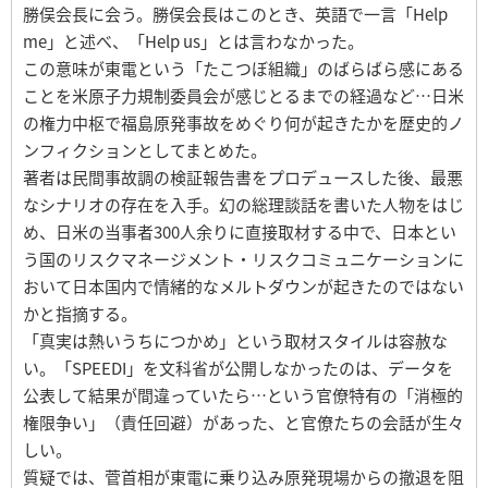
勝俣会長に会う。勝俣会長はこのとき、英語で一言「Help
me」と述べ、「Help us」とは言わなかった。
この意味が東電という「たこつぼ組織」のばらばら感にある
ことを米原子力規制委員会が感じとるまでの経過など…日米
の権力中枢で福島原発事故をめぐり何が起きたかを歴史的ノ
ンフィクションとしてまとめた。
著者は民間事故調の検証報告書をプロデュースした後、最悪
なシナリオの存在を入手。幻の総理談話を書いた人物をはじ
め、日米の当事者300人余りに直接取材する中で、日本とい
う国のリスクマネージメント・リスクコミュニケーションに
おいて日本国内で情緒的なメルトダウンが起きたのではない
かと指摘する。
「真実は熱いうちにつかめ」という取材スタイルは容赦な
い。「SPEEDI」を文科省が公開しなかったのは、データを
公表して結果が間違っていたら…という官僚特有の「消極的
権限争い」（責任回避）があった、と官僚たちの会話が生々
しい。
質疑では、菅首相が東電に乗り込み原発現場からの撤退を阻