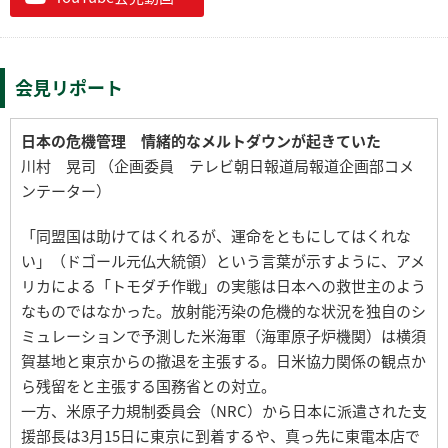
会見リポート
日本の危機管理 情緒的なメルトダウンが起きていた
川村 晃司 （企画委員 テレビ朝日報道局報道企画部コメ
ンテーター）
「同盟国は助けてはくれるが、運命をともにしてはくれな
い」（ドゴール元仏大統領）という言葉が示すように、アメ
リカによる「トモダチ作戦」の実態は日本への救世主のよう
なものではなかった。放射能汚染の危機的な状況を独自のシ
ミュレーションで予測した米海軍（海軍原子炉機関）は横須
賀基地と東京からの撤退を主張する。日米協力関係の観点か
ら残留をと主張する国務省との対立。
一方、米原子力規制委員会（NRC）から日本に派遣された支
援部長は3月15日に東京に到着するや、真っ先に東電本店で