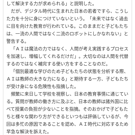
して解決する力が求められる」と説明した。
だが、デジタル時代に生まれた日本の若者ですら、こうし
た力を十分に身につけていないという。「未来ではなく過去
に目を向けた教育が行われている。このままだと子どもたち
は、一流の人間ではなく二流のロボットにしかなれない」と
警告する。
「ＡＩは魔法の力ではなく、人間が考え実践するプロセス
を加速し、増幅してくれるだけだ」。大切なのは人間を代替
するのではなく補完する使い方をすることなのだ。
「個別最適な学びのため子どもたちの状態を分析する際、
ＡＩは教師の大きな力になる」と期待する一方、子どもたち
が受け身になる危険性も指摘した。
頻繁に来日して学校を視察し、日本の教育事情に通じてい
る。質問が教師の働き方に及ぶと、日本の教師は諸外国に比
べて授業の負担が少ないことを指摘。そのおかげで子どもた
ちと様々な関わり方ができるといつもは評価しているが、今
回は多忙の原因であることを認め、ＡＩ時代に対応するため
早急な解決を訴えた。