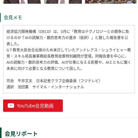
会見メモ
経済協力開発機構（OECD）は、3月に「教育はテクノロジーとの競争に負
けるのか？AIの読解力・数的思考力の進歩（仮訳）」と題した報告書を公
表した。
G７教育大臣会合出席のため来日していたアンドレアス・シュライヒャー教
育・スキル局長兼事務総長教育政策特別顧問が登壇。同報告書を中心に、
AIの読解力・数的思考力の評価、AIが仕事に与える影響や、AIとともに働く
未来に向けて必要となる教育について話した。
司会 平井文夫 日本記者クラブ企画委員（フジテレビ）
通訳 池田薫 サイマル・インターナショナル
YouTube会見動画
会見リポート