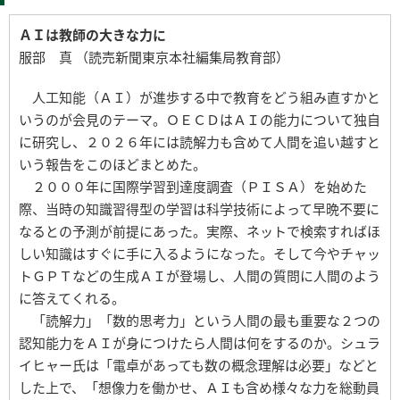
ＡＩは教師の大きな力に
服部 真 （読売新聞東京本社編集局教育部）
人工知能（ＡＩ）が進歩する中で教育をどう組み直すかと
いうのが会見のテーマ。ＯＥＣＤはＡＩの能力について独自
に研究し、２０２６年には読解力も含めて人間を追い越すと
いう報告をこのほどまとめた。
２０００年に国際学習到達度調査（ＰＩＳＡ）を始めた
際、当時の知識習得型の学習は科学技術によって早晩不要に
なるとの予測が前提にあった。実際、ネットで検索すればほ
しい知識はすぐに手に入るようになった。そして今やチャッ
トＧＰＴなどの生成ＡＩが登場し、人間の質問に人間のよう
に答えてくれる。
「読解力」「数的思考力」という人間の最も重要な２つの
認知能力をＡＩが身につけたら人間は何をするのか。シュラ
イヒャー氏は「電卓があっても数の概念理解は必要」などと
した上で、「想像力を働かせ、ＡＩも含め様々な力を総動員